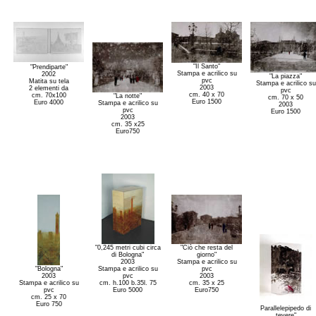
"Il Santo"
"Prendiparte"
Stampa e acrilico su
2002
"La piazza"
pvc
Matita su tela
Stampa e acrilico su
2003
2 elementi da
pvc
cm. 40 x 70
cm. 70x100
"La notte"
cm. 70 x 50
Euro 1500
Euro 4000
Stampa e acrilico su
2003
pvc
Euro 1500
2003
cm. 35 x25
Euro750
"0,245 metri cubi circa
"Ciò che resta del
di Bologna"
giorno"
2003
Stampa e acrilico su
"Bologna"
Stampa e acrilico su
pvc
2003
pvc
2003
Stampa e acrilico su
cm. h.100 b.35l. 75
cm. 35 x 25
pvc
Euro 5000
Euro750
cm. 25 x 70
Euro 750
Parallelepipedo di
tevere"